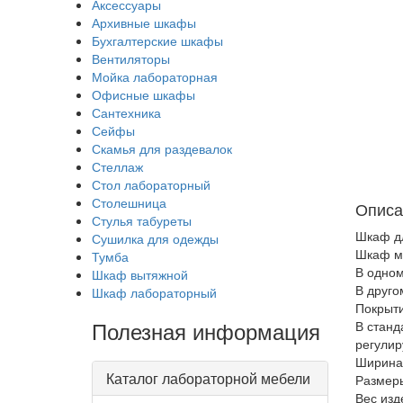
Аксессуары
Архивные шкафы
Бухгалтерские шкафы
Вентиляторы
Мойка лабораторная
Офисные шкафы
Сантехника
Сейфы
Скамья для раздевалок
Стеллаж
Стол лабораторный
Столешница
Описа
Стулья табуреты
Шкаф д
Сушилка для одежды
Шкаф ме
Тумба
В одном
Шкаф вытяжной
В друго
Шкаф лабораторный
Покрыти
Полезная информация
В станд
регулир
Ширина 
Каталог лабораторной мебели
Размеры
Вес изд