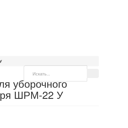
У
ля уборочного
аря ШРМ-22 У