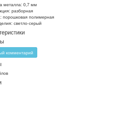
 металла: 0,7 мм
кция: разборная
: порошковая полимерная
делия: светло-серый
теристики
вы
ый комментарий
ы
йлов
и