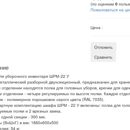
(по оценкам
0
польз
Пожаловаться на це
Цена :
Отложить
Сравнить
ние
ля уборочного инвентаря ШРМ-22 У
таллический разборной двухсекционный, предназначен для хран
 отделении находятся полка для головных уборов, крючки для оде
м отделении - четыре регулируемых по высоте полки. Каждое отд
е - полимерное порошковое серого цвета (RAL 7035).
артную комплектацию шкафа ШРМ - 22 У включены: полка для голов
уемые полки и 2 врезных замка.
одной секции - 300 мм.
 (ВхШхГ) в мм: 1860х600х500
елия: 54 кг