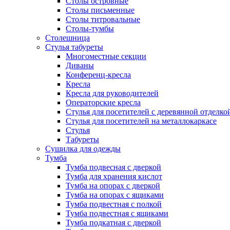
Столы островные
Столы письменные
Столы титровальные
Столы-тумбы
Столешница
Стулья табуреты
Многоместные секции
Диваны
Конференц-кресла
Кресла
Кресла для руководителей
Операторские кресла
Стулья для посетителей с деревянной отделко
Стулья для посетителей на металлокаркасе
Стулья
Табуреты
Сушилка для одежды
Тумба
Тумба подвесная с дверкой
Тумба для хранения кислот
Тумба на опорах с дверкой
Тумба на опорах с ящиками
Тумба подвестная с полкой
Тумба подвестная с ящиками
Тумба подкатная с дверкой