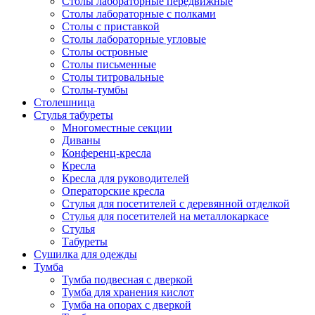
Столы лабораторные передвижные
Столы лабораторные с полками
Столы с приставкой
Столы лабораторные угловые
Столы островные
Столы письменные
Столы титровальные
Столы-тумбы
Столешница
Стулья табуреты
Многоместные секции
Диваны
Конференц-кресла
Кресла
Кресла для руководителей
Операторские кресла
Стулья для посетителей с деревянной отделкой
Стулья для посетителей на металлокаркасе
Стулья
Табуреты
Сушилка для одежды
Тумба
Тумба подвесная с дверкой
Тумба для хранения кислот
Тумба на опорах с дверкой