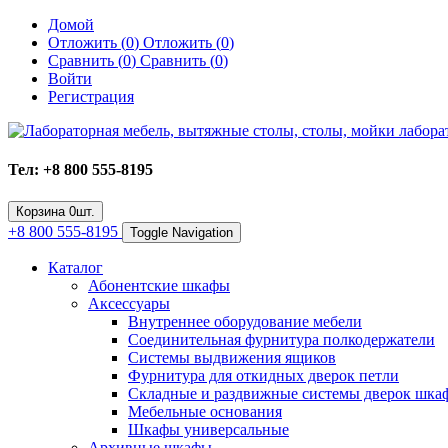
Домой
Отложить (
0
)
Отложить (
0
)
Сравнить (
0
)
Сравнить (
0
)
Войти
Регистрация
Тел: +8 800 555-8195
Корзина
0
шт.
+8 800 555-8195
Toggle Navigation
Каталог
Абонентские шкафы
Аксессуары
Внутреннее оборудование мебели
Соединительная фурнитура полкодержатели
Системы выдвижения ящиков
Фурнитура для откидных дверок петли
Складные и раздвижные системы дверок шка
Мебельные основания
Шкафы универсальные
Архивные шкафы